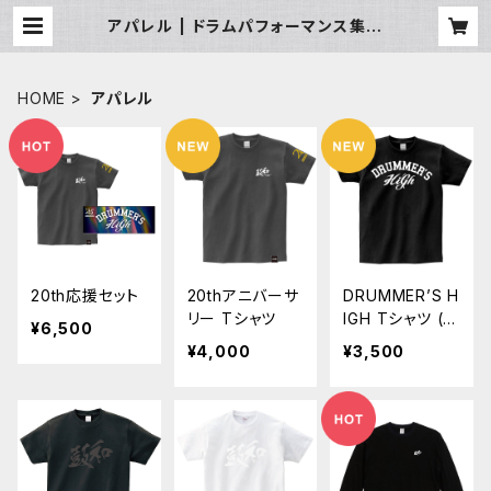
アパレル | ドラムパフォーマンス集団
「鼓和-CORE-」official store
HOME
アパレル
20th応援セット
20thアニバーサ
DRUMMER’S H
リー Tシャツ
IGH Tシャツ (ブ
¥6,500
ラック) 20thロ
¥4,000
¥3,500
ゴ入り